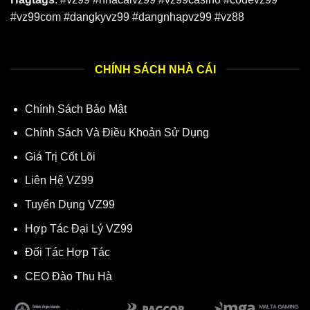
#vz99com #dangkyvz99 #dangnhapvz99 #vz88
CHÍNH SÁCH NHÀ CÁI
Chính Sách Bảo Mật
Chính Sách Và Điều Khoản Sử Dụng
Giá Trị Cốt Lõi
Liên Hệ VZ99
Tuyển Dụng VZ99
Hợp Tác Đại Lý VZ99
Đối Tác Hợp Tác
CEO Đào Thu Hà