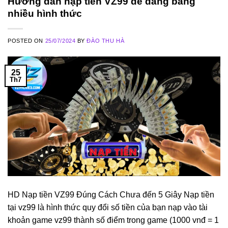
Hướng dẫn nạp tiền VZ99 dễ dàng bằng
nhiều hình thức
POSTED ON
25/07/2024
BY
ĐÀO THU HÀ
25
Th7
HD Nạp tiền VZ99 Đúng Cách Chưa đến 5 Giây Nạp tiền
tại vz99 là hình thức quy đổi số tiền của bạn nạp vào tài
khoản game vz99 thành số điểm trong game (1000 vnđ = 1