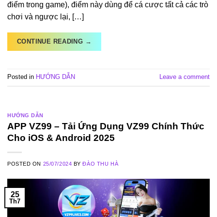
điểm trong game), điểm này dùng để cá cược tất cả các trò
chơi và ngược lại, […]
CONTINUE READING
→
Posted in
HƯỚNG DẪN
Leave a comment
HƯỚNG DẪN
APP VZ99 – Tải Ứng Dụng VZ99 Chính Thức
Cho iOS & Android 2025
POSTED ON
25/07/2024
BY
ĐÀO THU HÀ
25
Th7