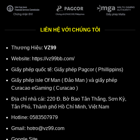
LIÊN HỆ VỚI CHÚNG TÔI
Thương Hiệu:
VZ99
Website:
https://vz99bb.com/
Giấy phép quốc tế: Giấy phép Pagcor ( Phillippins)
Giấy phép isle Of Man ( Đảo Man ) và giấy phép
Curacao eGaming ( Curacao )
Địa chỉ nhà cái:
220 Đ. Bờ Bao Tân Thắng, Sơn Kỳ,
Tân Phú, Thành phố Hồ Chí Minh, Việt Nam
Hotline: 0583507979
Gmail:
hotro@vz99.com
Google Site