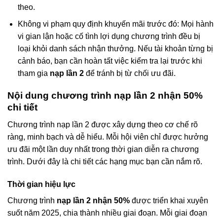
theo.
Không vi phạm quy định khuyến mãi trước đó: Mọi hành
vi gian lận hoặc cố tình lợi dụng chương trình đều bị
loại khỏi danh sách nhận thưởng. Nếu tài khoản từng bị
cảnh báo, bạn cần hoàn tất việc kiểm tra lại trước khi
tham gia
nạp lần 2
để tránh bị từ chối ưu đãi.
Nội dung chương trình nạp lần 2 nhận 50%
chi tiết
Chương trình nạp lần 2 được xây dựng theo cơ chế rõ
ràng, minh bạch và dễ hiểu. Mỗi hội viên chỉ được hưởng
ưu đãi một lần duy nhất trong thời gian diễn ra chương
trình. Dưới đây là chi tiết các hạng mục bạn cần nắm rõ.
Thời gian hiệu lực
Chương trình
nạp lần 2 nhận 50%
được triển khai xuyên
suốt năm 2025, chia thành nhiều giai đoạn. Mỗi giai đoạn