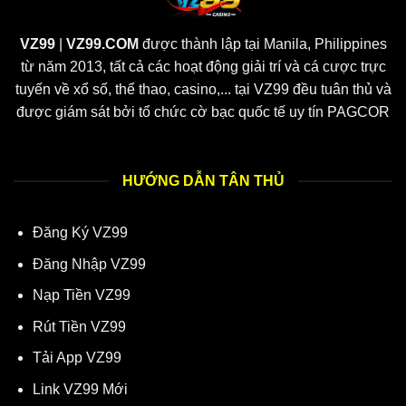
–
Tỷ
1/5
Lệ
2026:
Thắng
VZ99
|
VZ99.COM
được thành lập tại Manila, Philippines
Ưu
Nhanh
Đãi
từ năm 2013, tất cả các hoạt động giải trí và cá cược trực
Hấp
tuyến về xổ số, thể thao, casino,... tại VZ99 đều tuân thủ và
Dẫn
được giám sát bởi tổ chức cờ bạc quốc tế uy tín
PAGCOR
HƯỚNG DẪN TÂN THỦ
Đăng Ký VZ99
Đăng Nhập VZ99
Nạp Tiền VZ99
Rút Tiền VZ99
Tải App VZ99
Link VZ99 Mới