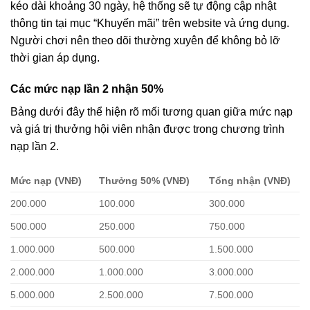
kéo dài khoảng 30 ngày, hệ thống sẽ tự động cập nhật
thông tin tại mục “Khuyến mãi” trên website và ứng dụng.
Người chơi nên theo dõi thường xuyên để không bỏ lỡ
thời gian áp dụng.
Các mức nạp lần 2 nhận 50%
Bảng dưới đây thể hiện rõ mối tương quan giữa mức nạp
và giá trị thưởng hội viên nhận được trong chương trình
nạp lần 2.
Mức nạp (VNĐ)
Thưởng 50% (VNĐ)
Tổng nhận (VNĐ)
200.000
100.000
300.000
500.000
250.000
750.000
1.000.000
500.000
1.500.000
2.000.000
1.000.000
3.000.000
5.000.000
2.500.000
7.500.000