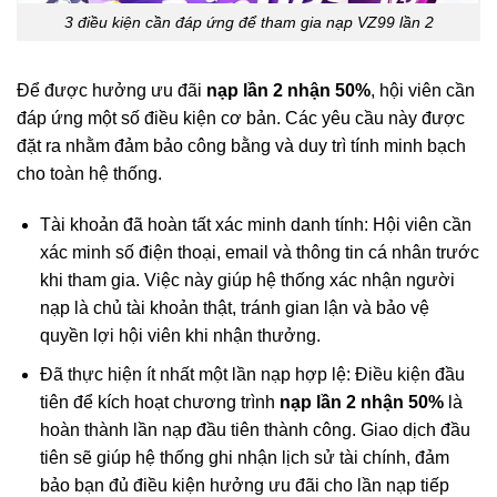
3 điều kiện cần đáp ứng để tham gia nạp VZ99 lần 2
Để được hưởng ưu đãi
nạp lần 2 nhận 50%
, hội viên cần
đáp ứng một số điều kiện cơ bản. Các yêu cầu này được
đặt ra nhằm đảm bảo công bằng và duy trì tính minh bạch
cho toàn hệ thống.
Tài khoản đã hoàn tất xác minh danh tính: Hội viên cần
xác minh số điện thoại, email và thông tin cá nhân trước
khi tham gia. Việc này giúp hệ thống xác nhận người
nạp là chủ tài khoản thật, tránh gian lận và bảo vệ
quyền lợi hội viên khi nhận thưởng.
Đã thực hiện ít nhất một lần nạp hợp lệ: Điều kiện đầu
tiên để kích hoạt chương trình
nạp lần 2 nhận 50%
là
hoàn thành lần nạp đầu tiên thành công. Giao dịch đầu
tiên sẽ giúp hệ thống ghi nhận lịch sử tài chính, đảm
bảo bạn đủ điều kiện hưởng ưu đãi cho lần nạp tiếp