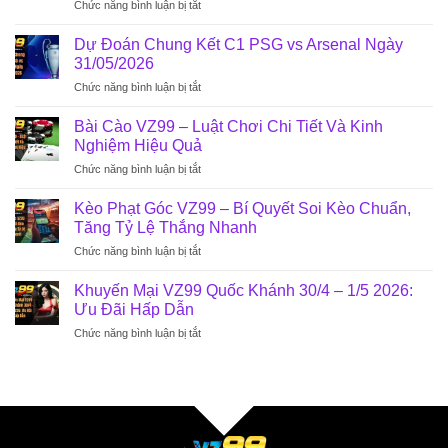
ở
Chức năng bình luận bị tắt
Game
Bài
Dự Đoán Chung Kết C1 PSG vs Arsenal Ngày
VZ99
31/05/2026
–
ở
Chức năng bình luận bị tắt
Thiên
Dự
Đường
Đoán
Đổi
Bài Cào VZ99 – Luật Chơi Chi Tiết Và Kinh
Chung
Thưởng
Nghiệm Hiệu Quả
Kết
Đẳng
ở
Chức năng bình luận bị tắt
C1
Cấp
Bài
PSG
Dành
Cào
vs
Kèo Phạt Góc VZ99 – Bí Quyết Soi Kèo Chuẩn,
Cho
VZ99
Arsenal
Tăng Tỷ Lệ Thắng Nhanh
Game
–
Ngày
Thủ
ở
Chức năng bình luận bị tắt
Luật
31/05/2026
Việt
Kèo
Chơi
Phạt
Chi
Khuyến Mại VZ99 Quốc Khánh 30/4 – 1/5 2026:
Góc
Tiết
Ưu Đãi Hấp Dẫn
VZ99
Và
ở
Chức năng bình luận bị tắt
–
Kinh
Khuyến
Bí
Nghiệm
Mại
Quyết
Hiệu
VZ99
Soi
Quả
Quốc
Kèo
Khánh
Chuẩn,
30/4
Tăng