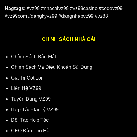
Hagtags
: #vz99 #nhacaivz99 #vz99casino #codevz99
#vz99com #dangkyvz99 #dangnhapvz99 #vz88
CHÍNH SÁCH NHÀ CÁI
Chính Sách Bảo Mật
Chính Sách Và Điều Khoản Sử Dụng
Giá Trị Cốt Lõi
Liên Hệ VZ99
Tuyển Dụng VZ99
Hợp Tác Đại Lý VZ99
Đối Tác Hợp Tác
CEO Đào Thu Hà